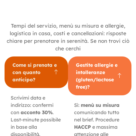
Tempi del servizio, menù su misura e allergie,
logistica in casa, costi e cancellazioni: risposte
chiare per prenotare in serenità. Se non trovi ciò
che cerchi
Come si prenota e
Gestite allergie e
con quanto
intolleranze
anticipo?
(gluten/lactose
free)?
Scrivimi data e
indirizzo: confermi
Sì:
menù su misura
con
acconto 30%
.
comunicando tutto
Last-minute possibile
nel brief. Procedure
in base alla
HACCP
e massima
disponibilità.
attenzione alle