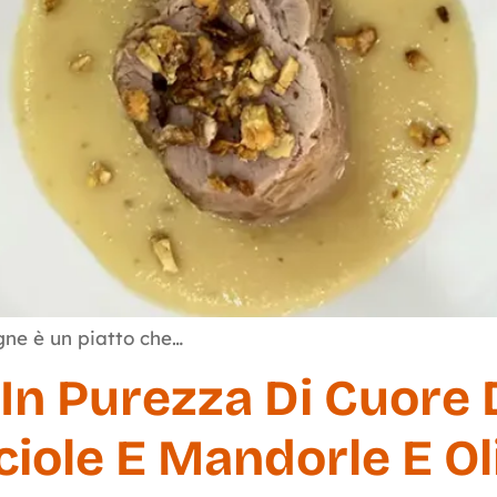
gne è un piatto che…
In Purezza Di Cuore 
ole E Mandorle E Olio