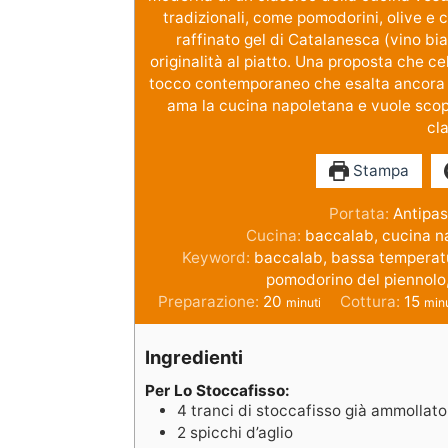
tradizionali, come pomodorini, olive e c
raffinato gel di Catalanesca (vino bi
originalità al piatto. Una proposta che c
tocco contemporaneo che esalta ancora di
ama la cucina napoletana e vuole scop
cla
Stampa
Portata:
Antipas
Cucina:
baccalab, cucina n
Keyword:
baccalab, bassa temperatu
pomodorino del piennolo,
Preparazione:
20
Cottura:
15
minuti
minu
Ingredienti
Per Lo Stoccafisso:
4
tranci di stoccafisso già ammollato
2
spicchi d’aglio