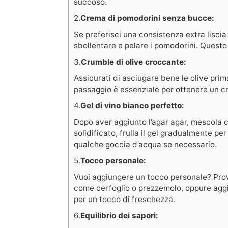
succoso.
2.
Crema di pomodorini senza bucce:
Se preferisci una consistenza extra liscia
sbollentare e pelare i pomodorini. Questo r
3.
Crumble di olive croccante:
Assicurati di asciugare bene le olive pri
passaggio è essenziale per ottenere un c
4.
Gel di vino bianco perfetto:
Dopo aver aggiunto l’agar agar, mescola 
solidificato, frulla il gel gradualmente p
qualche goccia d’acqua se necessario.
5.
Tocco personale:
Vuoi aggiungere un tocco personale? Prov
come cerfoglio o prezzemolo, oppure aggi
per un tocco di freschezza.
6.
Equilibrio dei sapori: