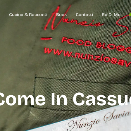
e
Cucina & Racconti
Book
Contatti
Su Di Me
Come In Cassu