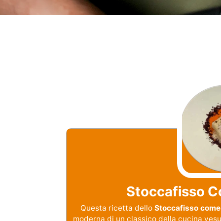
Stoccafisso C
Questa ricetta dello
Stoccafisso come
moderna di un classico della cucina vesuv