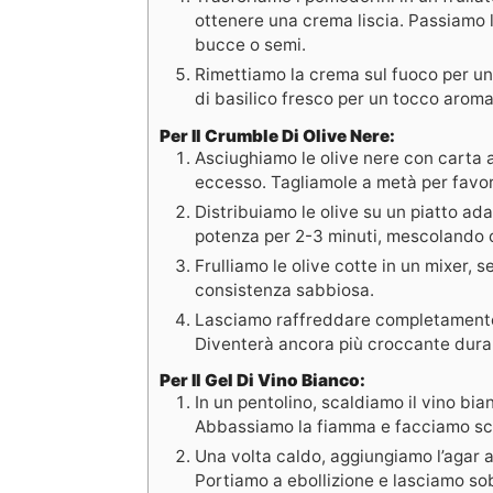
ottenere una crema liscia. Passiamo l
bucce o semi.
Rimettiamo la crema sul fuoco per un
di basilico fresco per un tocco aroma
Per Il Crumble Di Olive Nere:
Asciughiamo le olive nere con carta a
eccesso. Tagliamole a metà per favori
Distribuiamo le olive su un piatto a
potenza per 2-3 minuti, mescolando o
Frulliamo le olive cotte in un mixer, 
consistenza sabbiosa.
Lasciamo raffreddare completamente
Diventerà ancora più croccante dura
Per Il Gel Di Vino Bianco:
In un pentolino, scaldiamo il vino bia
Abbassiamo la fiamma e facciamo sca
Una volta caldo, aggiungiamo l’agar 
Portiamo a ebollizione e lasciamo so