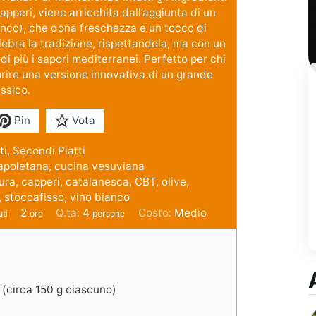
apperi, viene arricchita dall’aggiunta di un
anco), che dona freschezza e un tocco di
elebra la tradizione, rispettandola, ma con un
 più i sapori mediterranei. Perfetto per chi
rire una versione innovativa di un grande
ssico.
Pin
Vota
ti, Secondi Piatti
apoletana, cucina vesuviana
ra, capperi, catalanesca, CBT, olive,
 stoccafisso, vino bianco
2
Q.ta:
4
Costo:
Medio
ti
ore
persone
 (circa 150 g ciascuno)