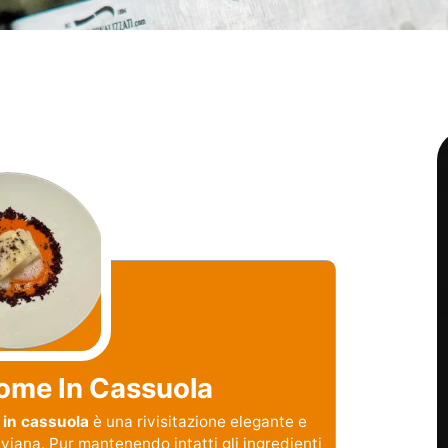
ome In Cassuola
 in cassuola
è una rivisitazione elegante e
iana. Pur mantenendo intatti gli ingredienti