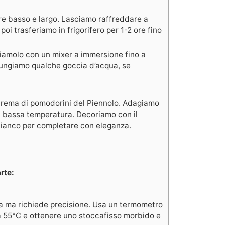
re basso e largo. Lasciamo raffreddare a
oi trasferiamo in frigorifero per 1-2 ore fino
liamolo con un mixer a immersione fino a
iungiamo qualche goccia d’acqua, se
 crema di pomodorini del Piennolo. Adagiamo
 a bassa temperatura. Decoriamo con il
o bianco per completare con eleganza.
rte:
a ma richiede precisione. Usa un termometro
 a 55°C e ottenere uno stoccafisso morbido e