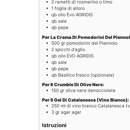
2
rametti di rosmarino o timo
1
foglia di alloro
qb
olio Evo AGRIDIS
qb
sale
qb
pepe
Per La Crema Di Pomodorini Del Piennol
500
gr
pomodorini del Piennolo
2
spicchi d’aglio
qb
olio EVO AGRIDIS
qb
sale
qb
pepe
qb
Basilico fresco (opzionale)
Per Il Crumble Di Olive Nere:
150
gr
olive nere denocciolate
Per Il Gel Di Catalanesca (vino Bianco):
250
ml
di vino bianco Catalanesca (v
3
gr
agar agar
Istruzioni