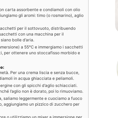
con carta assorbente e condiamoli con olio
iungiamo gli aromi: timo (o rosmarino), aglio
sacchetti per il sottovuoto, distribuendo
 sacchetti con una macchina per il
siano bolle d’aria.
mmersione) a 55°C e immergiamo i sacchetti
i, per ottenere uno stoccafisso morbido e
o:
metà. Per una crema liscia e senza bucce,
diamoli in acqua ghiacciata e peliamoli.
ergine con gli spicchi d’aglio schiacciati.
ché l’aglio non è dorato, poi lo rimuoviamo.
la, saliamo leggermente e cuociamo a fuoco
o, aggiungiamo un pizzico di zucchero per
tore o utilizziamo un mixer a immersione per