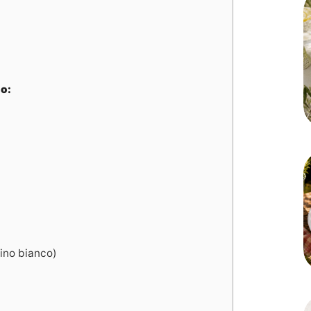
o:
ino bianco)