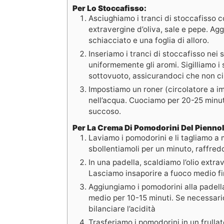
Per Lo Stoccafisso:
Asciughiamo i tranci di stoccafisso 
extravergine d’oliva, sale e pepe. Agg
schiacciato e una foglia di alloro.
Inseriamo i tranci di stoccafisso nei 
uniformemente gli aromi. Sigilliamo i
sottovuoto, assicurandoci che non ci 
Impostiamo un roner (circolatore a i
nell’acqua. Cuociamo per 20-25 minut
succoso.
Per La Crema Di Pomodorini Del Piennol
Laviamo i pomodorini e li tagliamo a 
sbollentiamoli per un minuto, raffred
In una padella, scaldiamo l’olio extrav
Lasciamo insaporire a fuoco medio fin
Aggiungiamo i pomodorini alla padel
medio per 10-15 minuti. Se necessari
bilanciare l’acidità
Trasferiamo i pomodorini in un frulla