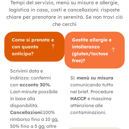
Tempi del servizio, menù su misura e allergie,
logistica in casa, costi e cancellazioni: risposte
chiare per prenotare in serenità. Se non trovi ciò
che cerchi
Come si prenota e
Gestite allergie e
con quanto
intolleranze
anticipo?
(gluten/lactose
free)?
Scrivimi data e
indirizzo: confermi
Sì:
menù su misura
con
acconto 30%
.
comunicando tutto
Last-minute possibile
nel brief. Procedure
in base alla
HACCP
e massima
disponibilità.
attenzione alle
Cancellazioni:
100%
contaminazioni.
rimborso fino a 10 gg,
50% fino a 5 gg; oltre