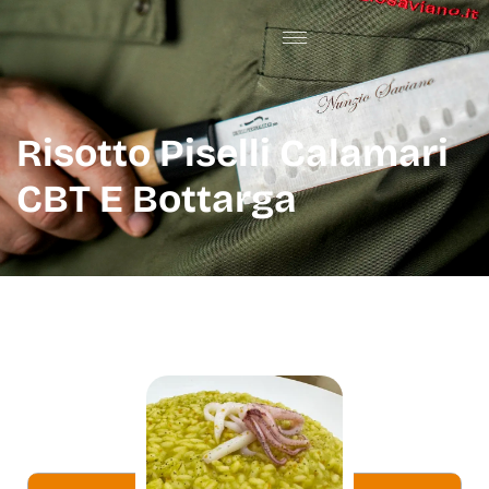
Risotto Piselli Calamari
CBT E Bottarga