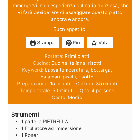
immergervi in un'esperienza culinaria deliziosa, che
vi farà desiderare di assaggiare questo piatto
ancora e ancora.
Buon appetito!
Stampa
Pin
Vota
Portata:
Primi piatti
Cucina:
Cucina Italiana, risotti
Keyword:
bassa temperatura, bottarga,
calamari, piselli, risotto
Preparazione:
15
minuti
Cottura:
35
minuti
Tempo totale:
50
minuti
Q.ta:
4
persone
Costo:
Medio
Strumenti
1 padella PIETRELLA
1 Frullatore ad immersione
1 Roner