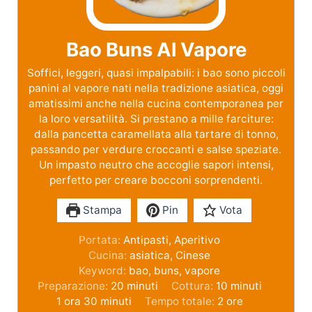
Bao Buns Al Vapore
Soffici, leggeri, quasi impalpabili: i bao sono piccoli
panini al vapore nati nella tradizione asiatica, oggi
amatissimi anche nella cucina contemporanea per
la loro versatilità. Si prestano a mille farciture:
dalla pancetta caramellata alla tartare di tonno,
passando per verdure croccanti e salse speziate.
Un impasto neutro che accoglie sapori intensi,
perfetto per creare bocconi sorprendenti.
Stampa
Pin
Vota
Portata:
Antipasti, Aperitivo
Cucina:
asiatica, Cinese
Keyword:
bao, buns, vapore
Preparazione:
20
minuti
Cottura:
10
minuti
1
ora
30
minuti
Tempo totale:
2
ore