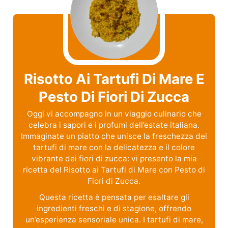
Risotto Ai Tartufi Di Mare E
Pesto Di Fiori Di Zucca
Oggi vi accompagno in un viaggio culinario che
celebra i sapori e i profumi dell’estate italiana.
Immaginate un piatto che unisce la freschezza dei
tartufi di mare con la delicatezza e il colore
vibrante dei fiori di zucca: vi presento la mia
ricetta del Risotto ai Tartufi di Mare con Pesto di
Fiori di Zucca.
Questa ricetta è pensata per esaltare gli
ingredienti freschi e di stagione, offrendo
un’esperienza sensoriale unica. I tartufi di mare,