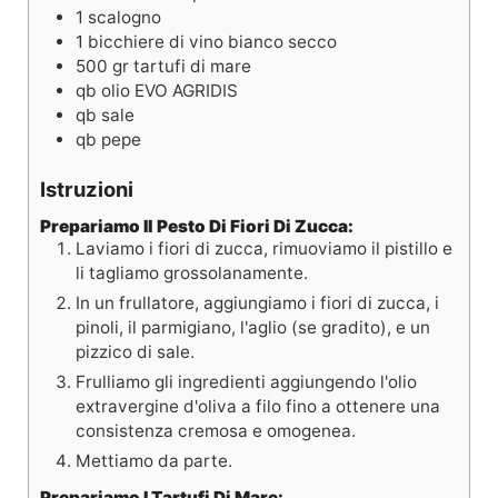
1
scalogno
1
bicchiere di vino bianco secco
500
gr
tartufi di mare
qb
olio EVO AGRIDIS
qb
sale
qb
pepe
Istruzioni
Prepariamo Il Pesto Di Fiori Di Zucca:
Laviamo i fiori di zucca, rimuoviamo il pistillo e
li tagliamo grossolanamente.
In un frullatore, aggiungiamo i fiori di zucca, i
pinoli, il parmigiano, l'aglio (se gradito), e un
pizzico di sale.
Frulliamo gli ingredienti aggiungendo l'olio
extravergine d'oliva a filo fino a ottenere una
consistenza cremosa e omogenea.
Mettiamo da parte.
Prepariamo I Tartufi Di Mare: