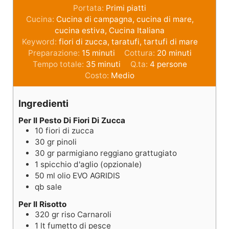
Portata:
Primi piatti
Cucina:
Cucina di campagna, cucina di mare,
cucina estiva, Cucina Italiana
Keyword:
fiori di zucca, taratufi, tartufi di mare
Preparazione:
15
minuti
Cottura:
20
minuti
Tempo totale:
35
minuti
Q.ta:
4
persone
Costo:
Medio
Ingredienti
Per Il Pesto Di Fiori Di Zucca
10
fiori di zucca
30
gr
pinoli
30
gr
parmigiano reggiano grattugiato
1
spicchio d'aglio (opzionale)
50
ml
olio EVO AGRIDIS
qb
sale
Per Il Risotto
320
gr
riso Carnaroli
1
lt
fumetto di pesce