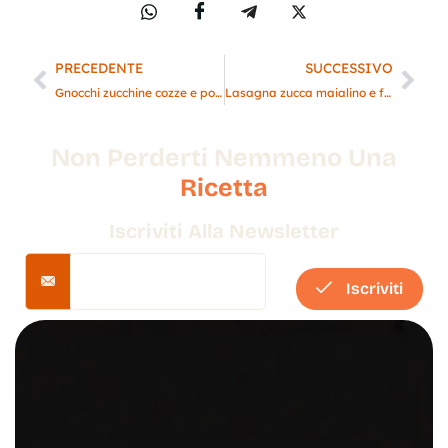
PRECEDENTE
SUCCESSIVO
Gnocchi zucchine cozze e polvere di fiori di zucca
Lasagna zucca maialino e funghi pioppini
Non Perderti Nemmeno Una
Ricetta
Iscriviti Alla Newsletter
Iscriviti