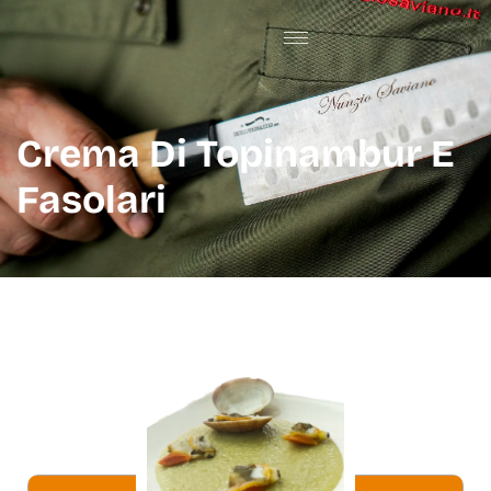
Crema Di Topinambur E
Fasolari