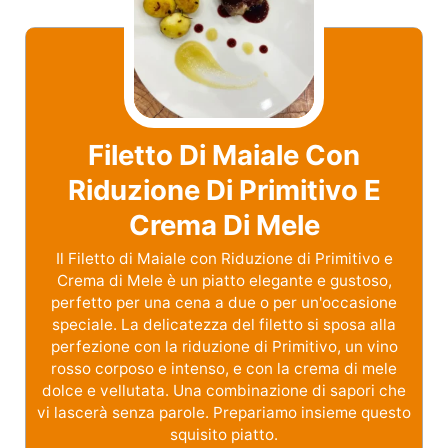
Filetto Di Maiale Con
Riduzione Di Primitivo E
Crema Di Mele
Il Filetto di Maiale con Riduzione di Primitivo e
Crema di Mele è un piatto elegante e gustoso,
perfetto per una cena a due o per un'occasione
speciale. La delicatezza del filetto si sposa alla
perfezione con la riduzione di Primitivo, un vino
rosso corposo e intenso, e con la crema di mele
dolce e vellutata. Una combinazione di sapori che
vi lascerà senza parole. Prepariamo insieme questo
squisito piatto.