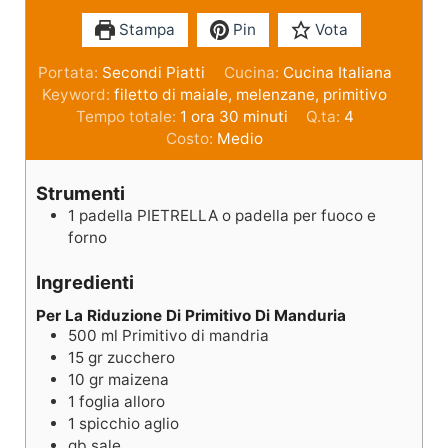
Stampa
Pin
Vota
Portata:
Secondi Piatti
Cucina:
Cucina Italiana
Keyword:
filetto di maiale, melenzane, primitivo
Tempo totale:
1
ora
30
minuti
Q.ta:
4
Costo:
Medio
Strumenti
1 padella PIETRELLA
o padella per fuoco e
forno
Ingredienti
Per La Riduzione Di Primitivo Di Manduria
500
ml
Primitivo di mandria
15
gr
zucchero
10
gr
maizena
1
foglia
alloro
1
spicchio
aglio
qb
sale