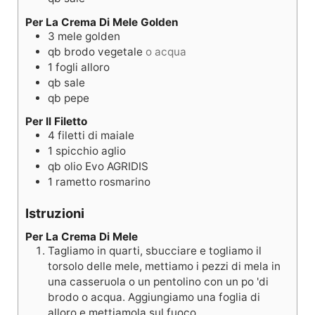
Per La Crema Di Mele Golden
3
mele golden
qb
brodo vegetale
o acqua
1
fogli
alloro
qb
sale
qb
pepe
Per Il Filetto
4
filetti di maiale
1
spicchio
aglio
qb
olio Evo AGRIDIS
1
rametto
rosmarino
Istruzioni
Per La Crema Di Mele
Tagliamo in quarti, sbucciare e togliamo il
torsolo delle mele, mettiamo i pezzi di mela in
una casseruola o un pentolino con un po 'di
brodo o acqua. Aggiungiamo una foglia di
alloro e mettiamola sul fuoco.