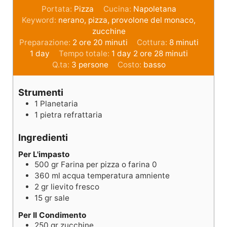
Portata:
Pizza
Cucina:
Napoletana
Keyword:
nerano, pizza, provolone del monaco,
zucchine
Preparazione:
2
ore
20
minuti
Cottura:
8
minuti
1
day
Tempo totale:
1
day
2
ore
28
minuti
Q.ta:
3
persone
Costo:
basso
Strumenti
1 Planetaria
1 pietra refrattaria
Ingredienti
Per L'impasto
500
gr
Farina per pizza o farina 0
360
ml
acqua temperatura amniente
2
gr
lievito fresco
15
gr
sale
Per Il Condimento
250
gr
zucchine