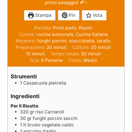
primo assaggio! 🍂✨
Stampa
Pin
Vota
Portata:
Primi piatti, Risotti
Cucina:
cucina autunnale, Cucina Italiana
Keyword:
funghi porcini, stacciatella, tarallo
Preparazione:
20
minuti
Cottura:
20
minuti
10
minuti
Tempo totale:
50
minuti
Q.ta:
4
Persone
Costo:
Medio
Strumenti
1 Casseruola pietrella
Ingredienti
Per Il Risotto
320
gr
riso Carnaroli
30
gr
funghi porcini secchi
1
lt
brodo vegetale caldo
1
spicchio d’aglio