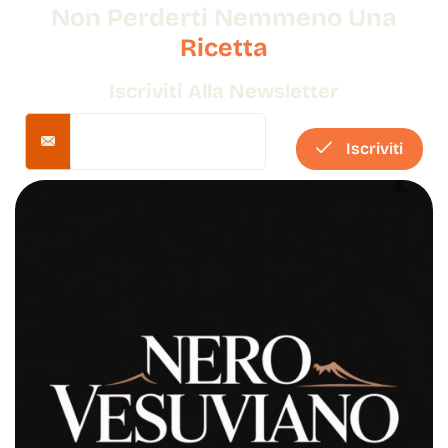
Non Perderti Nemmeno Una
Ricetta
Iscriviti Alla Newsletter
Iscriviti