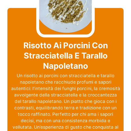
Risotto Ai Porcini Con
Stracciatella E Tarallo
Napoletano
Un risotto ai porcini con stracciatella e tarallo
napoletano che racchiude profumi e sapori
autentici: l’intensità dei funghi porcini, la cremosità
avvolgente della stracciatella e la croccantezza
del tarallo napoletano. Un piatto che gioca con i
contrasti, equilibrando terra e tradizione con un
tocco raffinato. Perfetto per chi ama i sapori
decisi, ma con una consistenza morbida e
vellutata. Un’esperienza di gusto che conquista al