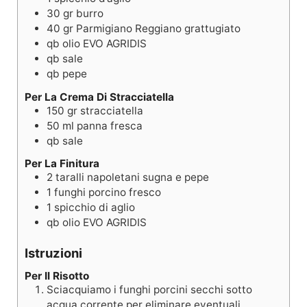
30
gr
burro
40
gr
Parmigiano Reggiano grattugiato
qb
olio EVO AGRIDIS
qb
sale
qb
pepe
Per La Crema Di Stracciatella
150
gr
stracciatella
50
ml
panna fresca
qb
sale
Per La Finitura
2
taralli napoletani sugna e pepe
1
funghi porcino fresco
1
spicchio di aglio
qb
olio EVO AGRIDIS
Istruzioni
Per Il Risotto
Sciacquiamo i funghi porcini secchi sotto
acqua corrente per eliminare eventuali