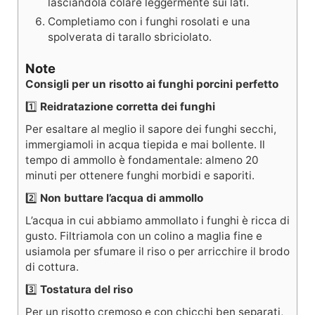
lasciandola colare leggermente sui lati.
Completiamo con i funghi rosolati e una
spolverata di tarallo sbriciolato.
Note
Consigli per un risotto ai funghi porcini perfetto
1️⃣
Reidratazione corretta dei funghi
Per esaltare al meglio il sapore dei funghi secchi,
immergiamoli in acqua tiepida e mai bollente. Il
tempo di ammollo è fondamentale: almeno 20
minuti per ottenere funghi morbidi e saporiti.
2️⃣
Non buttare l’acqua di ammollo
L’acqua in cui abbiamo ammollato i funghi è ricca di
gusto. Filtriamola con un colino a maglia fine e
usiamola per sfumare il riso o per arricchire il brodo
di cottura.
3️⃣
Tostatura del riso
Per un risotto cremoso e con chicchi ben separati,