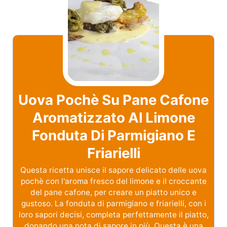
Uova Pochè Su Pane Cafone
Aromatizzato Al Limone
Fonduta Di Parmigiano E
Friarielli
Questa ricetta unisce il sapore delicato delle uova
pochè con l'aroma fresco del limone e il croccante
del pane cafone, per creare un piatto unico e
gustoso. La fonduta di parmigiano e friarielli, con i
loro sapori decisi, completa perfettamente il piatto,
donando una nota di sapore in più. Questa è una