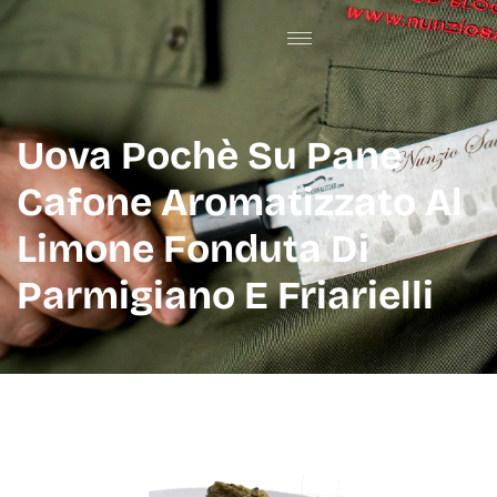
Uova Pochè Su Pane
Cafone Aromatizzato Al
Limone Fonduta Di
Parmigiano E Friarielli