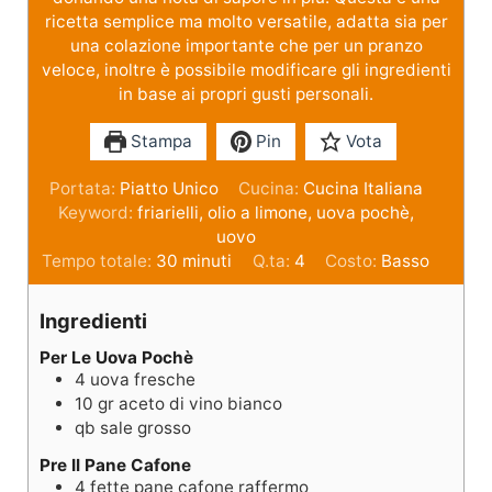
ricetta semplice ma molto versatile, adatta sia per
una colazione importante che per un pranzo
veloce, inoltre è possibile modificare gli ingredienti
in base ai propri gusti personali.
Stampa
Pin
Vota
Portata:
Piatto Unico
Cucina:
Cucina Italiana
Keyword:
friarielli, olio a limone, uova pochè,
uovo
Tempo totale:
30
minuti
Q.ta:
4
Costo:
Basso
Ingredienti
Per Le Uova Pochè
4
uova fresche
10
gr
aceto di vino bianco
qb
sale grosso
Pre Il Pane Cafone
4
fette
pane cafone raffermo